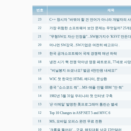
번호
제목
C++ 창시자 "바꿔야 할 건 언어가 아니라 개발자의 사
23
가장 위험한 소프트웨어 보안 문제는 무엇일까? 25
22
"무형SW도 자산 인정을"...SW평가지수 'KSVI' 만든
21
머나먼 SW강국...SW기업은 여전히 배고프다 .
20
한국 공개소프트웨어 국제 경쟁력 매년 하락
19
냉전 시기 핵 전쟁 막아낸 영웅 페트로프, 77세로 사망
18
"비닐봉지 쓰셨나요? 벌금 4천만원 내세요!"
17
W3C 첫 한국인 HTML 에디터, 문상환
16
중국 "소스코드 줘"…MS·애플·인텔·IBM "안 줘"
15
1982년 5월 31일 우리나라 첫 인터넷 구축
14
'@ 이메일' 발명한 美프로그래머 톰린슨 별세
13
Top 10 Changes in ASP.NET 5 and MVC 6
12
MS, 모바일 오피스 완전 무료 전환
11
'크롬을 뚫어라'…구글, 해킹대회 상금 15만달러
10