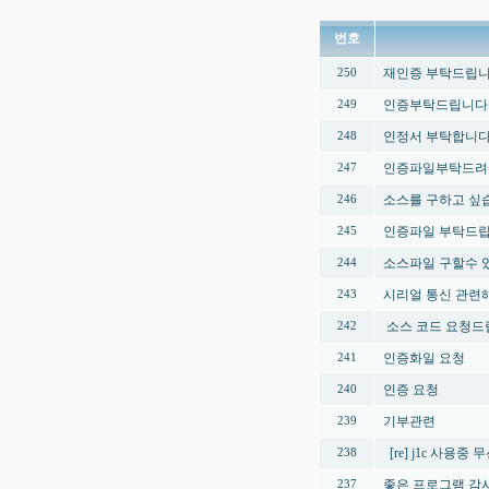
번호
재인증 부탁드립니
250
인증부탁드립니다
249
인정서 부탁합니다
248
인증파일부탁드려
247
소스를 구하고 싶
246
인증파일 부탁드립
245
소스파일 구할수 
244
시리얼 통신 관련
243
소스 코드 요청드
242
인증화일 요청
241
인증 요청
240
기부관련
239
[re] j1c 사용
238
좋은 프로그램 감
237