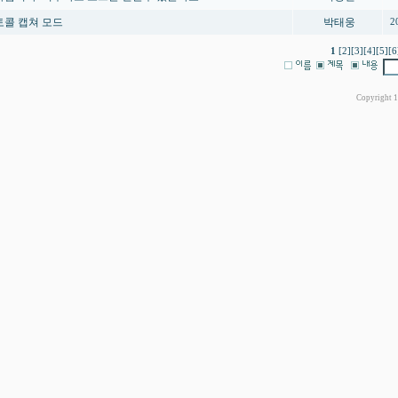
토콜 캡쳐 모드
박태웅
2
1
[2]
[3]
[4]
[5]
[6
Copyright 