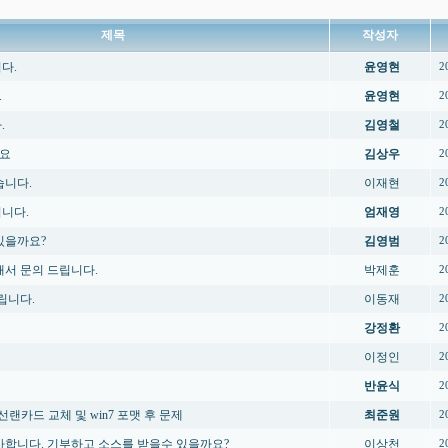
제목
작성자
다.
윤영현
2
.
윤영현
2
.
김영철
2
요
김상우
2
습니다.
이재현
2
니다.
엄재영
2
있을까요?
김영범
2
해서 문의 드립니다.
박제훈
2
립니다.
이동재
2
강정환
2
이정인
2
반윤식
2
중 무선랜카드 교체 및 win7 포맷 후 문제
최준원
2
사합니다. 기부하고 소스를 받을수 있을까요?
이상천
2