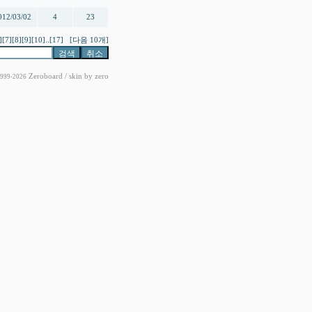
012/03/02
4
23
]
[7]
[8]
[9]
[10]
..
[17]
[다음 10개]
Zeroboard
/ skin by
zero
1999-2026