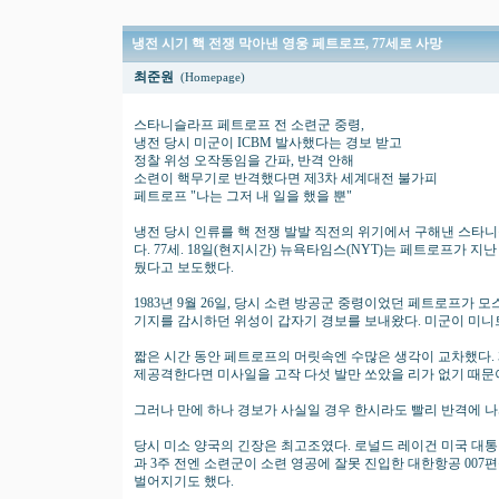
냉전 시기 핵 전쟁 막아낸 영웅 페트로프, 77세로 사망
최준원
(Homepage)
스타니슬라프 페트로프 전 소련군 중령,
냉전 당시 미군이 ICBM 발사했다는 경보 받고
정찰 위성 오작동임을 간파, 반격 안해
소련이 핵무기로 반격했다면 제3차 세계대전 불가피
페트로프 "나는 그저 내 일을 했을 뿐"
냉전 당시 인류를 핵 전쟁 발발 직전의 위기에서 구해낸 스타니
다. 77세. 18일(현지시간) 뉴욕타임스(NYT)는 페트로프가 
뒀다고 보도했다.
1983년 9월 26일, 당시 소련 방공군 중령이었던 페트로프가
기지를 감시하던 위성이 갑자기 경보를 보내왔다. 미군이 미니트
짧은 시간 동안 페트로프의 머릿속엔 수많은 생각이 교차했다. 
제공격한다면 미사일을 고작 다섯 발만 쏘았을 리가 없기 때문
그러나 만에 하나 경보가 사실일 경우 한시라도 빨리 반격에 나
당시 미소 양국의 긴장은 최고조였다. 로널드 레이건 미국 대통
과 3주 전엔 소련군이 소련 영공에 잘못 진입한 대한항공 00
벌어지기도 했다.