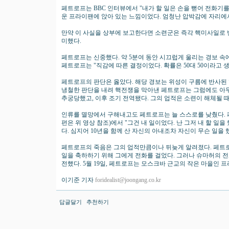
페트로프는 BBC 인터뷰에서 "내가 할 일은 손을 뻗어 전화기를
운 프라이팬에 앉아 있는 느낌이었다. 엄청난 압박감에 자리에
만약 이 사실을 상부에 보고한다면 소련군은 즉각 핵미사일로 
미했다.
페트로프는 신중했다. 약 5분여 동안 시끄럽게 울리는 경보 속
페트로프는 "직감에 따른 결정이었다. 확률은 50대 50이라고 
페트로프의 판단은 옳았다. 해당 경보는 위성이 구름에 반사된
냉철한 판단을 내려 핵전쟁을 막아낸 페트로프는 그럼에도 아무
추궁당했고, 이후 조기 전역됐다. 그의 업적은 소련이 해체될 
인류를 멸망에서 구해내고도 페트로프는 늘 스스로를 낮췄다. 페
편은 위 영상 참조)에서 "그건 내 일이었다. 난 그저 내 할 일
다. 심지어 10년을 함께 산 자신의 아내조차 자신이 무슨 일
페트로프의 죽음은 그의 업적만큼이나 뒤늦게 알려졌다. 페트로
일을 축하하기 위해 그에게 전화를 걸었다. 그러나 슈마허의 
전했다. 5월 19일, 페트로프는 모스크바 근교의 작은 마을인 
이기준 기자
foridealist@joongang.co.kr
답글달기
추천하기