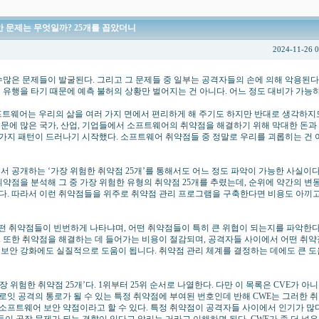
 문제는 무엇일까? 25개를 꼽았더니
2024-11-26 
은 문제들이 발굴된다. 그리고 그 문제들 중 일부는 공격자들의 손에 의해 악용된다. 
년 유행을 타기 때문에 예측 불허의 상황만 벌어지는 건 아니다. 어느 정도 대비가 가능하
프트웨어는 우리의 삶을 여러 가지 면에서 편리하게 해 주기도 하지만 반대로 생각하지
때문에 많은 국가, 산업, 기업들에서 소프트웨어의 취약점을 해결하기 위해 막대한 돈과
가지 패턴이 드러나기 시작했다. 소프트웨어 취약점들 중 정말로 우리를 괴롭히는 건 
에서 공개하는 ‘가장 위험한 취약점 25개’를 통해서도 어느 정도 파악이 가능한 사실이다
 취약점을 분석해 그 중 가장 위험한 유형의 취약점 25개를 추렸는데, 순위에 약간의 변
다. 따라서 이런 취약점들을 위주로 취약점 관리 프로그램을 구축한다면 비용도 아끼고
떤 취약점들이 빈번하게 나타냐며, 어떤 취약점들이 특히 큰 위협이 되는지를 파악한다
. 또한 취약점을 해결하는 데 들어가는 비용이 절감되며, 공격자들 사이에서 어떤 취
 보안 강화에도 실질적으로 도움이 됩니다. 취약점 관리 체계를 결정하는 데에도 큰 도
 위험한 취약점 25개’다. 1위부터 25위 순서로 나열한다. 다만 이 목록은 CVE가 아
플로잇 공격의 통로가 될 수 있는 특정 취약점에 부여된 번호인데 반해 CWE는 그러한 취
소프트웨어 보안 약점이라고 할 수 있다. 특정 취약점이 공격자들 사이에서 인기가 많