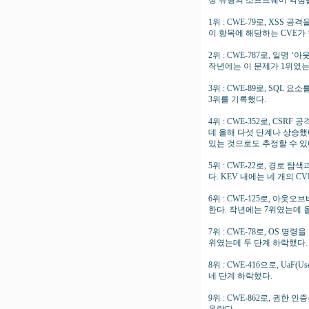
정 유형의 소프트웨어 약점들
1위 : CWE-79로, XS
이 항목에 해당하는 CVE가 
2위 : CWE-787로, 일명 ‘
작년에는 이 문제가 1위였는
3위 : CWE-89로, SQL
3위를 기록했다.
4위 : CWE-352로, C
데 올해 다섯 단계나 상승했
있는 것으로도 추정할 수 있
5위 : CWE-22로, 경로
다. KEV 내에는 네 개의 
6위 : CWE-125로, 아웃오
한다. 작년에는 7위였는데 
7위 : CWE-78로, OS 
위였는데 두 단계 하락했다.
8위 : CWE-416으로, Ua
네 단계 하락했다.
9위 : CWE-862로, 권한