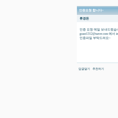
인증요청 합니다~
류경돈
인증 요청 메일 보내드렸습
goast1312@naver.com 에
인증파일 부탁드려요~
답글달기
추천하기